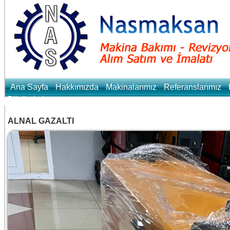
Ana Sayfa
Hakkımızda
Makinalarımız
Referanslarımız
Bilgilerimiz
ALNAL GAZALTI