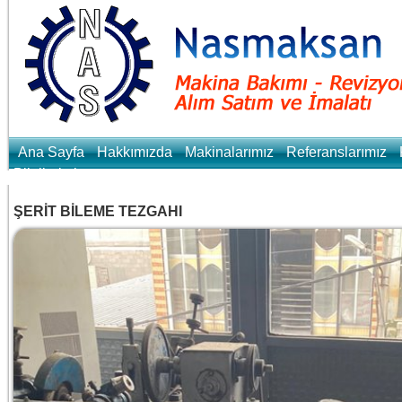
Ana Sayfa
Hakkımızda
Makinalarımız
Referanslarımız
Bilgilerimiz
ŞERİT BİLEME TEZGAHI